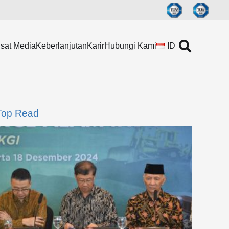
sat Media
Keberlanjutan
Karir
Hubungi Kami
ID
Top Read