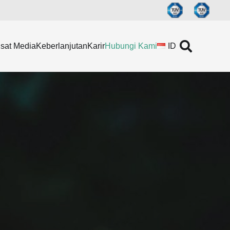
sat Media
Keberlanjutan
Karir
Hubungi Kami
ID