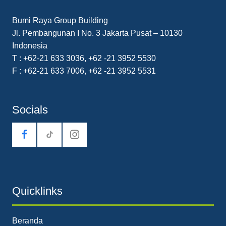
Bumi Raya Group Building
Jl. Pembangunan I No. 3 Jakarta Pusat – 10130
Indonesia
T : +62-21 633 3036, +62 -21 3952 5530
F : +62-21 633 7006, +62 -21 3952 5531
Socials
tiktok
Quicklinks
Beranda