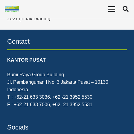
Laporan Keuangan Interim konsolidasian PT Resource
Alam Indonesia Tbk (KKGI) yang berakhir 31 Maret
2021 (Tidak Diaudit).
Contact
KANTOR PUSAT
Bumi Raya Group Building
Jl. Pembangunan I No. 3 Jakarta Pusat – 10130
Indonesia
T : +62-21 633 3036, +62 -21 3952 5530
F : +62-21 633 7006, +62 -21 3952 5531
Socials