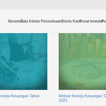
 Keuangan
Beranda
Tata Kelola Perusahaan
Bisnis Kami
Pusat Investor
Pu
 Kinerja Keuangan Tahun
Ikhtisar Kinerja Keuangan 
2023