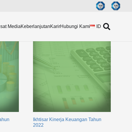
sat Media
Keberlanjutan
Karir
Hubungi Kami
ID
Tahun
Ikhtisar Kinerja Keuangan Tahun
2022