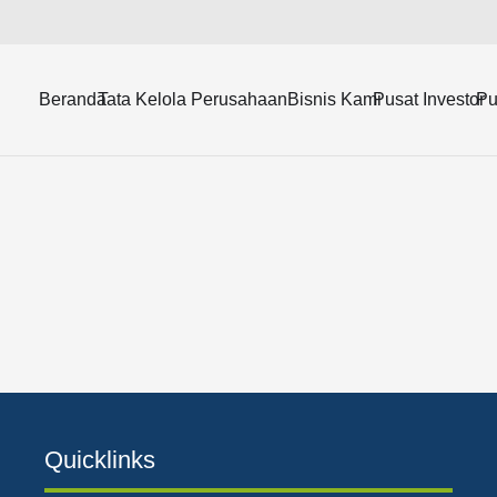
udit dan laporan.
Beranda
Tata Kelola Perusahaan
Bisnis Kami
Pusat Investor
Pu
Quicklinks