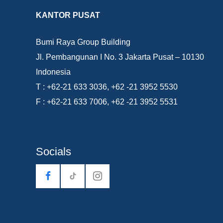
KANTOR PUSAT
Bumi Raya Group Building
Jl. Pembangunan I No. 3 Jakarta Pusat – 10130
Indonesia
T : +62-21 633 3036, +62 -21 3952 5530
F : +62-21 633 7006, +62 -21 3952 5531
Socials
tiktok