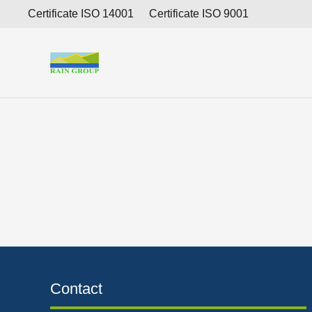
Ikhtisar Kinerja Keuangan Tahun 2018 berdasarkan a
Certificate ISO 14001
Certificate ISO 9001
Contact