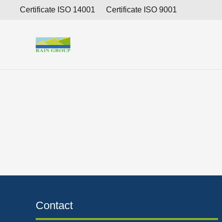
Per 30 September 2023, Perseroan melaporkan pen
Certificate ISO 14001
Certificate ISO 9001
Contact