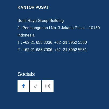
KANTOR PUSAT
Bumi Raya Group Building
Jl. Pembangunan I No. 3 Jakarta Pusat – 10130
Indonesia
T : +62-21 633 3036, +62 -21 3952 5530
F : +62-21 633 7006, +62 -21 3952 5531
Socials
tiktok