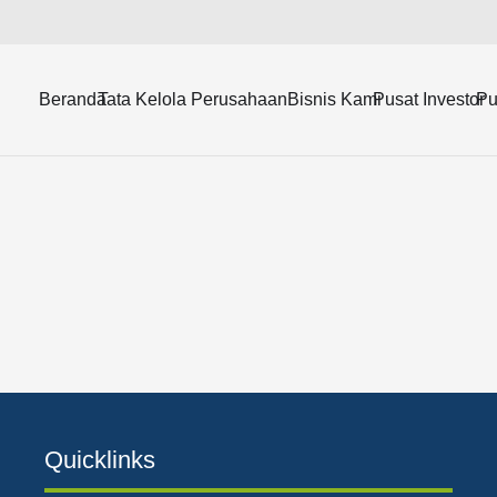
dapatan berjumlah US$236,23 juta meningkat 32.16%
YoY
.
Beranda
Tata Kelola Perusahaan
Bisnis Kami
Pusat Investor
Pu
Quicklinks