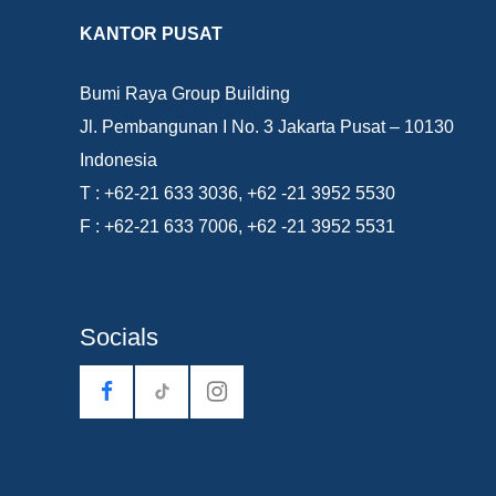
KANTOR PUSAT
Bumi Raya Group Building
Jl. Pembangunan I No. 3 Jakarta Pusat – 10130
Indonesia
T : +62-21 633 3036, +62 -21 3952 5530
F : +62-21 633 7006, +62 -21 3952 5531
Socials
tiktok