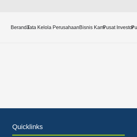
e Alam Indonesia Tbk (KKGI) yang berakhir 30 September 2018 
Beranda
Tata Kelola Perusahaan
Bisnis Kami
Pusat Investor
Pu
Quicklinks