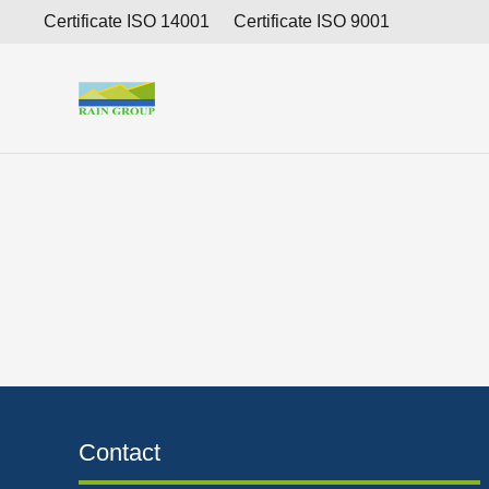
Laporan Keuangan Interim konsolidasian PT Resourc
Certificate ISO 14001
Certificate ISO 9001
Contact