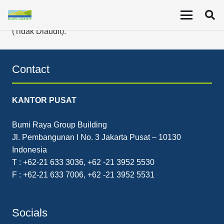
Laporan Keuangan Interim konsolidasian PT Resource
Alam Indonesia Tbk (KKGI) yang berakhir 30 Juni 2020
(Tidak Diaudit).
Contact
KANTOR PUSAT
Bumi Raya Group Building
Jl. Pembangunan I No. 3 Jakarta Pusat – 10130
Indonesia
T : +62-21 633 3036, +62 -21 3952 5530
F : +62-21 633 7006, +62 -21 3952 5531
Socials