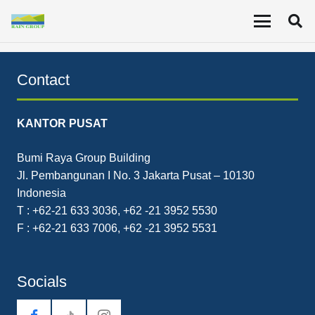
Per 30 Juni 2024, Perseroan melaporkan pendapatan
berjumlah US$ 191,38 Juta, naik 8,29% secara
YoY
.
Contact
KANTOR PUSAT
Bumi Raya Group Building
Jl. Pembangunan I No. 3 Jakarta Pusat – 10130
Indonesia
T : +62-21 633 3036, +62 -21 3952 5530
F : +62-21 633 7006, +62 -21 3952 5531
Socials