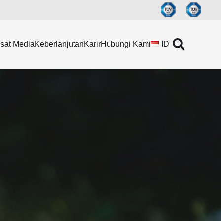
sat Media
Keberlanjutan
Karir
Hubungi Kami
ID