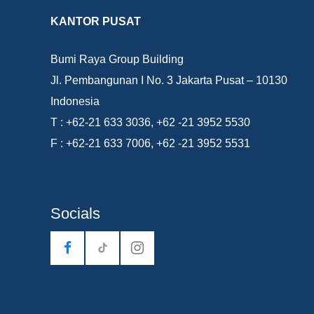
KANTOR PUSAT
Bumi Raya Group Building
Jl. Pembangunan I No. 3 Jakarta Pusat – 10130
Indonesia
T : +62-21 633 3036, +62 -21 3952 5530
F : +62-21 633 7006, +62 -21 3952 5531
Socials
tiktok